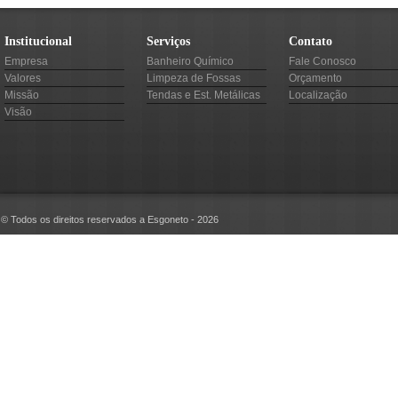
Institucional
Serviços
Contato
Empresa
Banheiro Químico
Fale Conosco
Valores
Limpeza de Fossas
Orçamento
Missão
Tendas e Est. Metálicas
Localização
Visão
© Todos os direitos reservados a Esgoneto - 2026